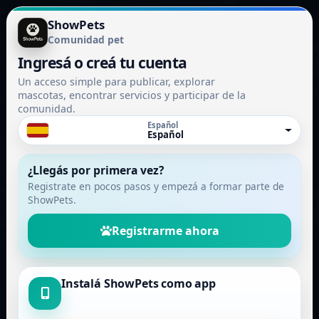
ShowPets
Comunidad pet
Ingresá o creá tu cuenta
Un acceso simple para publicar, explorar
mascotas, encontrar servicios y participar de la
comunidad.
Español
Español
¿Llegás por primera vez?
Registrate en pocos pasos y empezá a formar parte de
ShowPets.
Registrarme ahora
Instalá ShowPets como app