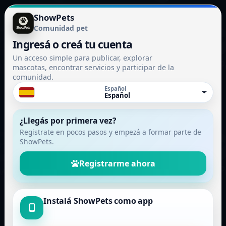
ShowPets
Comunidad pet
Ingresá o creá tu cuenta
Un acceso simple para publicar, explorar
mascotas, encontrar servicios y participar de la
comunidad.
Español
Español
¿Llegás por primera vez?
Registrate en pocos pasos y empezá a formar parte de
ShowPets.
Registrarme ahora
Instalá ShowPets como app